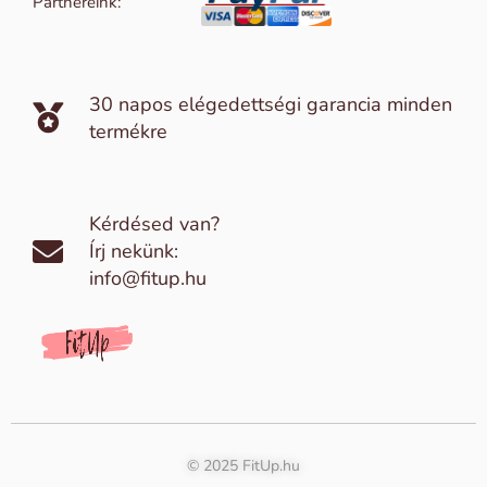
Partnereink:
30 napos elégedettségi garancia minden
termékre
Kérdésed van?
Írj nekünk:
info@fitup.hu
© 2025 FitUp.hu