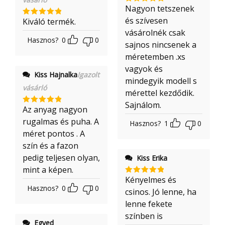
:
1
Nagyon tetszenek
Értékelés:
/ 5
5
/ 5
és szívesen
Kiváló termék.
Értékelés:
5
/ 5
vásárolnék csak
Hasznos?
0
0
sajnos nincsenek a
méretemben .xs
vagyok és
Kiss Hajnalka
Igazolt
mindegyik modell s
vásárló
mérettel kezdődik.
Sajnálom.
Az anyag nagyon
Értékelés:
5
/ 5
rugalmas és puha. A
Hasznos?
1
0
méret pontos . A
szín és a fazon
pedig teljesen olyan,
Kiss Erika
mint a képen.
Kényelmes és
Értékelés:
Hasznos?
0
0
5
/ 5
csinos. Jó lenne, ha
lenne fekete
színben is
Egyed