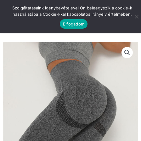
Skip
INGYENES SZÁLLÍTÁS 10 000 FORINT FELETT
Szolgáltatásaink igénybevételével Ön beleegyezik a cookie-k
to
használatába a Cookie-kkal kapcsolatos irányelv értelmében.
content
0
Kosár
Elfogadom