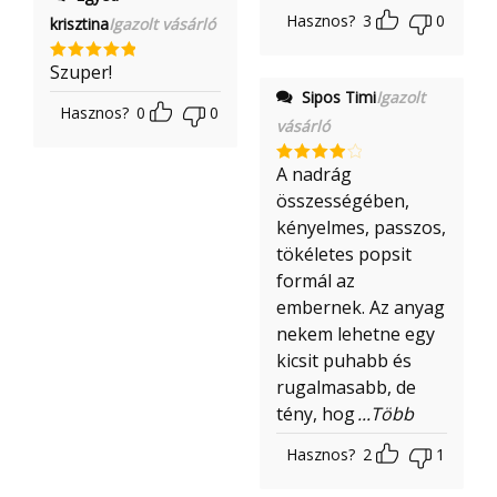
Hasznos?
3
0
krisztina
Igazolt vásárló
Szuper!
Értékelés:
5
/ 5
Sipos Timi
Igazolt
Hasznos?
0
0
vásárló
A nadrág
Értékelé
s:
4
/ 5
összességében,
kényelmes, passzos,
tökéletes popsit
formál az
embernek. Az anyag
nekem lehetne egy
kicsit puhabb és
rugalmasabb, de
tény, hog
...Több
Hasznos?
2
1