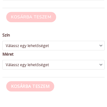
KOSÁRBA TESZEM
FitUp™
Szín
Leggings
-
Sport
Méret
Fit
mennyiség
KOSÁRBA TESZEM