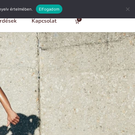
nyelv értelmében.
Elfogadom
0
érdések
Kapcsolat
Kosár