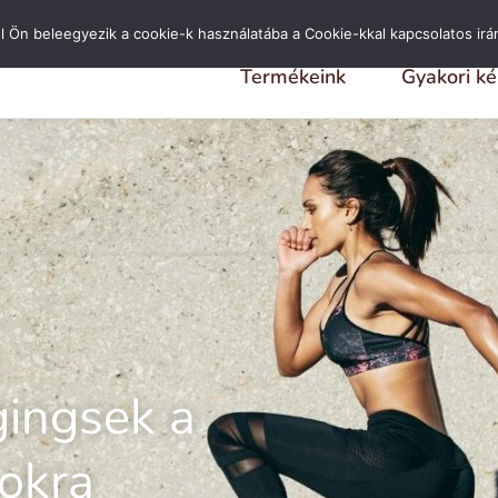
NES SZÁLLÍTÁS 10 000 FORINT FELETT
l Ön beleegyezik a cookie-k használatába a Cookie-kkal kapcsolatos irá
Termékeink
Gyakori k
gingsek a
okra