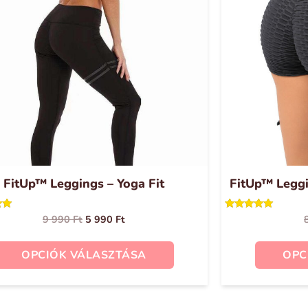
van.
A
változatok
a
termékoldalon
választhatók
ki
FitUp™ Leggings – Yoga Fit
FitUp™ Legg
9 990
Ft
5 990
Ft
és:
Értékelés:
5.00
/ 5
OPCIÓK VÁLASZTÁSA
OPC