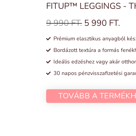
FITUP™ LEGGINGS - T
9 990 FT.
5 990 FT.
Prémium elasztikus anyagból kés
Bordázott textúra a formás fenék
Ideális edzéshez vagy akár ottho
30 napos pénzvisszafizetési gara
TOVÁBB A TERMÉKH