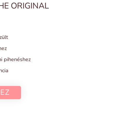
HE ORIGINAL
zült
hez
ni pihenéshez
ncia
EZ